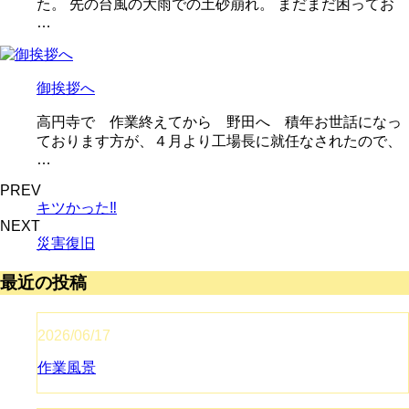
た。 先の台風の大雨での土砂崩れ。 まだまだ困ってお
…
御挨拶へ
高円寺で 作業終えてから 野田へ 積年お世話になっ
ております方が、４月より工場長に就任なされたので、
…
PREV
キツかった‼️
NEXT
災害復旧
最近の投稿
2026/06/17
作業風景