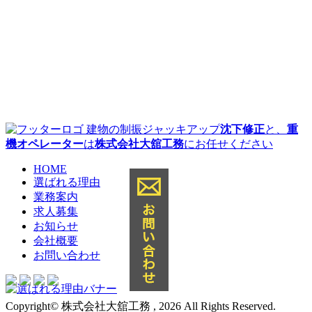
建物の制振ジャッキアップ
沈下修正
と、
重
機オペレーター
は
株式会社大舘工務
にお任せください
HOME
選ばれる理由
業務案内
求人募集
お知らせ
会社概要
お問い合わせ
Copyright© 株式会社大舘工務 , 2026 All Rights Reserved.