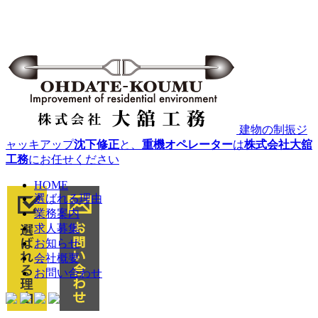
建物の制振ジ
ャッキアップ
沈下修正
と、
重機オペレーター
は
株式会社大舘
工務
にお任せください
HOME
選ばれる理由
業務案内
求人募集
お知らせ
会社概要
お問い合わせ