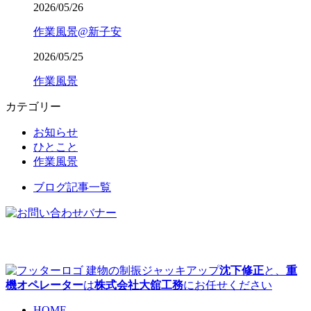
2026/05/26
作業風景@新子安
2026/05/25
作業風景
カテゴリー
お知らせ
ひとこと
作業風景
ブログ記事一覧
建物の制振ジャッキアップ
沈下修正
と、
重
機オペレーター
は
株式会社大舘工務
にお任せください
HOME