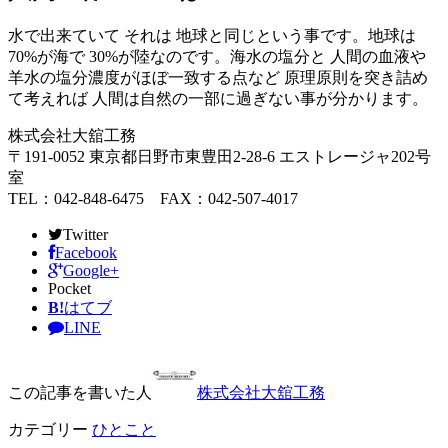
水で出来ていて それは 地球と同じという事です。地球は
70%が海で 30%が陸なのです。海水の塩分と 人間の血液や
羊水の塩分濃度がほぼ一致する点など 原理原則を突き詰め
て考えれば 人間は自然の一部に過ぎない事が分かります。
株式会社大舘工務
〒191-0052 東京都日野市東豊田2-28-6 エストレージャ202号
室
TEL：042-848-6475 FAX：042-507-4017
Twitter
Facebook
Google+
Pocket
B!
はてブ
LINE
この記事を書いた人
株式会社大舘工務
カテゴリー
ひとこと