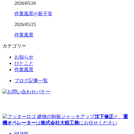
2026/05/26
作業風景@新子安
2026/05/25
作業風景
カテゴリー
お知らせ
ひとこと
作業風景
ブログ記事一覧
建物の制振ジャッキアップ
沈下修正
と、
重
機オペレーター
は
株式会社大舘工務
にお任せください
HOME