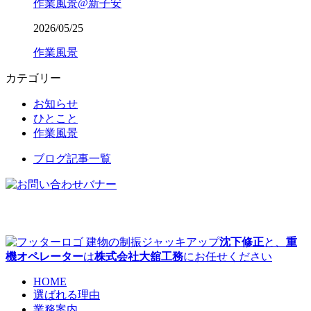
作業風景@新子安
2026/05/25
作業風景
カテゴリー
お知らせ
ひとこと
作業風景
ブログ記事一覧
建物の制振ジャッキアップ
沈下修正
と、
重
機オペレーター
は
株式会社大舘工務
にお任せください
HOME
選ばれる理由
業務案内