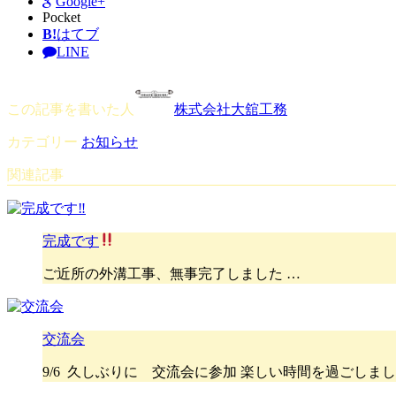
Google+
Pocket
B!
はてブ
LINE
この記事を書いた人
株式会社大舘工務
カテゴリー
お知らせ
関連記事
完成です
ご近所の外溝工事、無事完了しました …
交流会
9/6 久しぶりに 交流会に参加 楽しい時間を過ごしまし