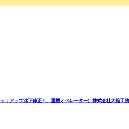
ッキアップ
沈下修正
と、
重機オペレーター
は
株式会社大舘工