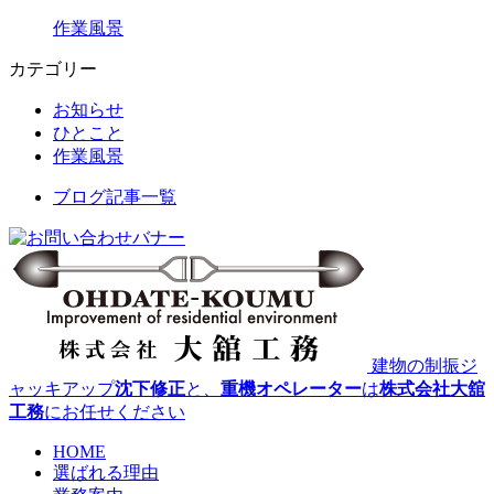
作業風景
カテゴリー
お知らせ
ひとこと
作業風景
ブログ記事一覧
建物の制振ジ
ャッキアップ
沈下修正
と、
重機オペレーター
は
株式会社大舘
工務
にお任せください
HOME
選ばれる理由