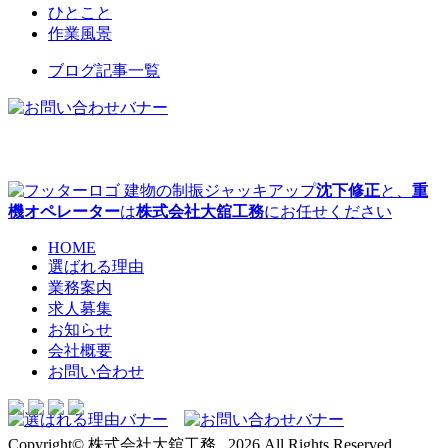
ひとこと
作業風景
ブログ記事一覧
建物の制振ジャッキアップ
沈下修正
と、
重
機オペレーター
は
株式会社大舘工務
にお任せください
HOME
選ばれる理由
業務案内
求人募集
お知らせ
会社概要
お問い合わせ
Copyright© 株式会社大舘工務 , 2026 All Rights Reserved.