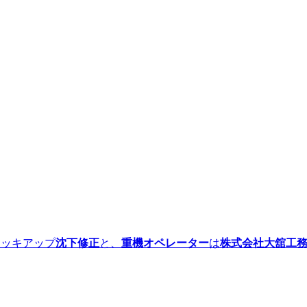
ッキアップ
沈下修正
と、
重機オペレーター
は
株式会社大舘工