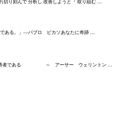
れ切り刻んで 分析し 改善しようと『 取り組む …
である。」—パブロ ピカソあなたに奇跡 …
真の大勇者である ～ アーサー ウェリントン …