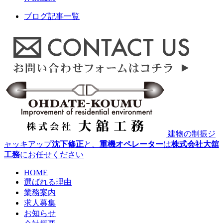
ブログ記事一覧
建物の制振ジ
ャッキアップ
沈下修正
と、
重機オペレーター
は
株式会社大舘
工務
にお任せください
HOME
選ばれる理由
業務案内
求人募集
お知らせ