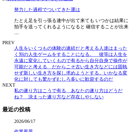
努力した過程でついてきた運は
たとえ足を引っ張る連中が出て来ても いつかは結果に
拍手を送ってくれるようになると 確信することが出来
…
PREV
人生をいくつもの体験の連続だと考える人達はまった
く別の人生ゲームをすることになる。 彼等は人生を
永遠に変化していくもので有るから自分自身で操作が
可能だと考える だからこそ古い生き方などには固執
せず新しい生き方を探し求めようとする。いかなる変
化に対しても驚かずむしろ多いに歓迎するのだ
NEXT
私の遂り方はこうで有る あなたの遂り方はどうだ
ね？ 決まった遂り方など存在しやしない
最近の投稿
2026/06/17
作業風景