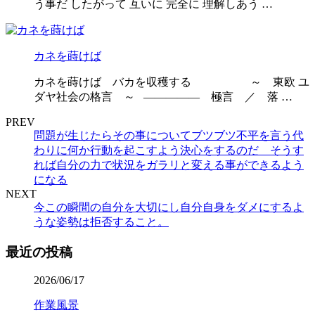
う事だ したがって 互いに 完全に 理解しあう …
カネを蒔けば
カネを蒔けば バカを収穫する ～ 東欧 ユ
ダヤ社会の格言 ～ ————— 極言 ／ 落 …
PREV
問題が生じたらその事についてブツブツ不平を言う代
わりに何か行動を起こすよう決心をするのだ そうす
れば自分の力で状況をガラリと変える事ができるよう
になる
NEXT
今この瞬間の自分を大切にし自分自身をダメにするよ
うな姿勢は拒否すること。
最近の投稿
2026/06/17
作業風景