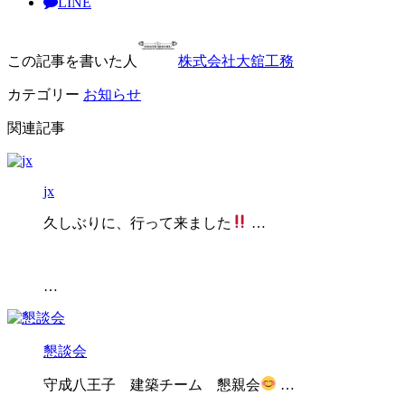
LINE
この記事を書いた人
株式会社大舘工務
カテゴリー
お知らせ
関連記事
jx
久しぶりに、行って来ました
…
…
懇談会
守成八王子 建築チーム 懇親会
…