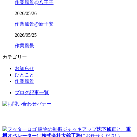
作業風景@八王子
2026/05/26
作業風景@新子安
2026/05/25
作業風景
カテゴリー
お知らせ
ひとこと
作業風景
ブログ記事一覧
建物の制振ジャッキアップ
沈下修正
と、
重
機オペレーター
は
株式会社大舘工務
にお任せください