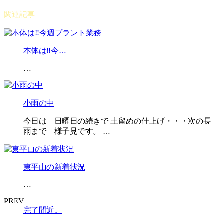
関連記事
本体は‼️今…
…
小雨の中
今日は 日曜日の続きで 土留めの仕上げ・・・次の長
雨まで 様子見です。 …
東平山の新着状況
…
PREV
完了間近。