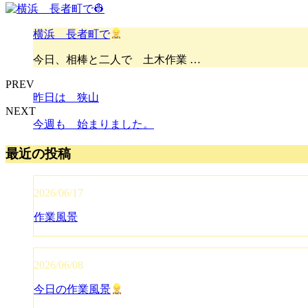
横浜 長者町で
今日、相棒と二人で 土木作業 …
PREV
昨日は 狭山
NEXT
今週も 始まりました。
最近の投稿
2026/06/17
作業風景
2026/06/08
今日の作業風景