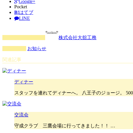
Google+
Pocket
B!
はてブ
LINE
この記事を書いた人
株式会社大舘工務
カテゴリー
お知らせ
関連記事
ディナー
スタッフを連れてディナーへ。 八王子のジョージ。 5
交流会
守成クラブ 三鷹会場に行ってきました！！ …