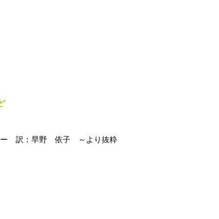
ど
ナー 訳：早野 依子 ～より抜粋