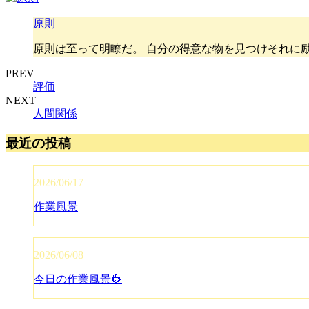
原則
原則は至って明瞭だ。 自分の得意な物を見つけそれに励
PREV
評価
NEXT
人間関係
最近の投稿
2026/06/17
作業風景
2026/06/08
今日の作業風景👷