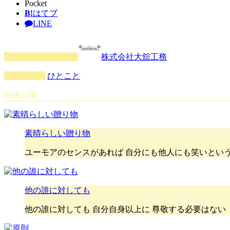
Pocket
B!
はてブ
LINE
この記事を書いた人
株式会社大舘工務
カテゴリー
ひとこと
関連記事
素晴らしい贈り物
ユーモアのセンスがあれば 自分にも他人にも笑いという
他の誰に対しても
他の誰に対しても 自分自身以上に 尊敬する必要はない — Pullin