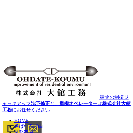
建物の制振ジ
ャッキアップ
沈下修正
と、
重機オペレーター
は
株式会社大舘
工務
にお任せください
HOME
選ばれる理由
業務案内